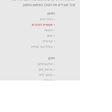
ובכך מגבירים את הצורך בשימוש בחמצן.
חמצן
>
גידולי דגים
>
תעשיית הזכוכית
>
רפואה
>
אוזון
>
וטרינריה
>
טיפול במי קולחין
חנקן
>
אלקטרוניקה
>
אריזות מזון
>
חיתוך לייזר
>
רוקחות
>
פלסטיק
>
פטרוכימיה
>
אחסון חומרים דליקים
>
ניפוח צמיגים