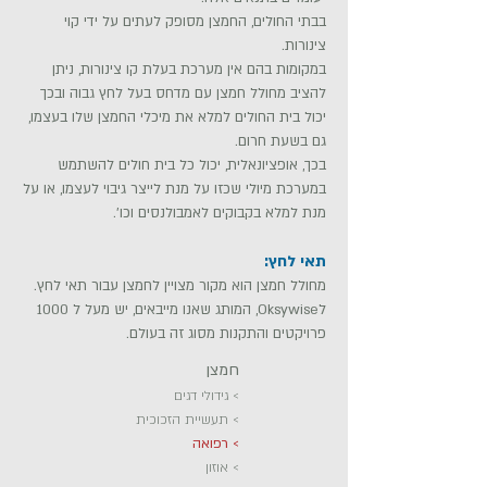
בבתי החולים, החמצן מסופק לעתים על ידי קוי
צינורות.
במקומות בהם אין מערכת בעלת קו צינורות, ניתן
להציב מחולל חמצן עם מדחס בעל לחץ גבוה ובכך
יכול בית החולים למלא את מיכלי החמצן שלו בעצמו,
גם בשעת חרום.
בכך, אופציונאלית, יכול כל בית חולים להשתמש
במערכת מיולי שכזו על מנת לייצר גיבוי לעצמו, או על
מנת למלא בקבוקים לאמבולנסים וכו'.
תאי לחץ:
מחולל חמצן הוא מקור מצויין לחמצן עבור תאי לחץ.
לOksywise, המותג שאנו מייבאים, יש מעל ל 1000
פרויקטים והתקנות מסוג זה בעולם.
חמצן
>
גידולי דגים
>
תעשיית הזכוכית
>
רפואה
>
אוזון